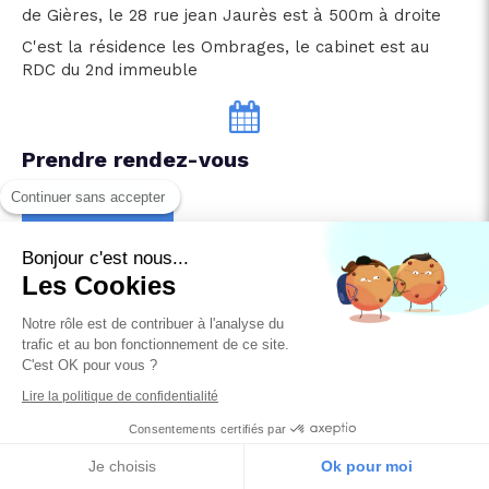
de Gières, le 28 rue jean Jaurès est à 500m à droite
C'est la résidence les Ombrages, le cabinet est au
RDC du 2nd immeuble
Prendre rendez-vous
Continuer sans accepter
Sur Doctolib.fr
Par téléphone ou SMS au 07 83 07 42 28
Bonjour c'est nous...
Apportez les examens médicaux en rapport à votre
Les Cookies
problème.
Notre rôle est de contribuer à l'analyse du
Apportez votre serviette, on jettera moins de papier.
trafic et au bon fonctionnement de ce site.
C'est OK pour vous ?
Lire la politique de confidentialité
Consentements certifiés par
Je choisis
Ok pour moi